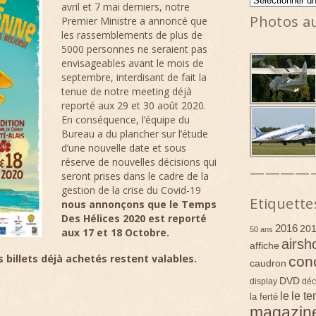
avril et 7 mai derniers, notre
Photos a
Premier Ministre a annoncé que
les rassemblements de plus de
5000 personnes ne seraient pas
envisageables avant le mois de
septembre, interdisant de fait la
tenue de notre meeting déjà
reporté aux 29 et 30 août 2020.
En conséquence, l’équipe du
Bureau a du plancher sur l’étude
d’une nouvelle date et sous
réserve de nouvelles décisions qui
————
seront prises dans le cadre de la
gestion de la crise du Covid-19
Etiquette
nous annonçons que le Temps
Des Hélices 2020 est reporté
2016
20
50 ans
aux 17 et 18 Octobre.
airsh
affiche
billets déjà achetés restent valables.
con
caudron
DVD
display
déc
le
le t
la ferté
magazin