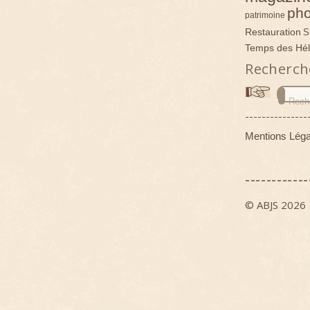
pho
patrimoine
Restauration
S
Temps des Hél
Recherch
---------------
Mentions Léga
------------
© ABJS 2026