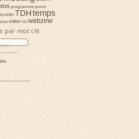
tos
programme
promo
temps
TDH
kyraider
webzine
video
ices
Vol
e par mot clé
----------
les
-------------