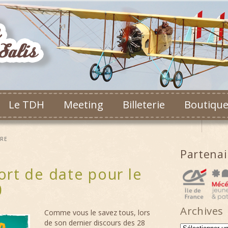
Le TDH
Meeting
Billeterie
Boutiqu
RE
Partena
rt de date pour le
0
Archives
Comme vous le savez tous, lors
de son dernier discours des 28
Archives