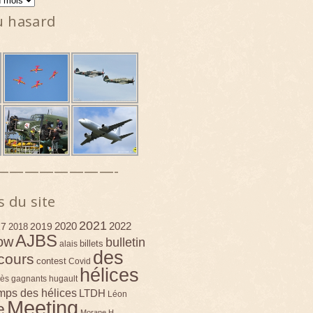
u hasard
————————-
s du site
2021
2020
2022
17
2019
2018
AJBS
ow
bulletin
billets
alais
des
cours
contest
Covid
hélices
ès
gagnants
hugault
emps des hélices
LTDH
Léon
Meeting
e
Morane H