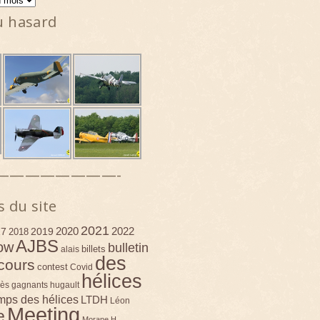
u hasard
————————-
s du site
2021
2020
2022
17
2019
2018
AJBS
ow
bulletin
billets
alais
des
cours
contest
Covid
hélices
ès
gagnants
hugault
emps des hélices
LTDH
Léon
Meeting
e
Morane H