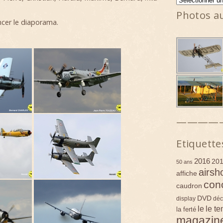
Photos a
ncer le diaporama.
————
Etiquette
2016
20
50 ans
airsh
affiche
con
caudron
DVD
display
déc
le
le t
la ferté
magazin