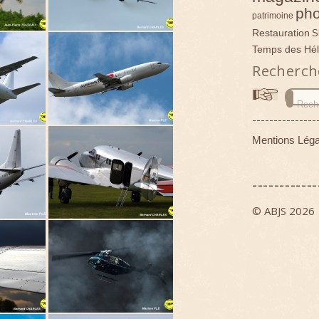
pho
patrimoine
Restauration
S
Temps des Hél
Recherch
---------------
Mentions Léga
------------
© ABJS 2026