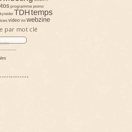
tos
programme
promo
temps
TDH
kyraider
webzine
video
ices
Vol
e par mot clé
----------
les
-------------