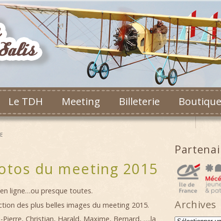
Le TDH
Meeting
Billeterie
Boutiqu
E
Partena
hotos du meeting 2015
t en ligne…ou presque toutes.
Archives
ction des plus belles images du meeting 2015.
Pierre, Christian, Harald, Maxime, Bernard, ….la
Archives