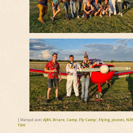
|
Marqué avec
AJBS
,
Briare
,
Camp
,
Fly Camp'
,
Flying
,
jeunes
,
N3
TDH