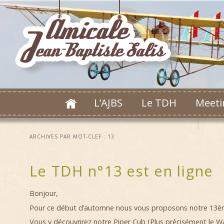
L’AJBS
Le TDH
Meeti
ARCHIVES PAR MOT-CLEF :
13
Le TDH n°13 est en ligne
Bonjour,
Pour ce début d’automne nous vous proposons notre 13è
Vous y découvrirez notre Piper Cub (Plus précisément le
Wa