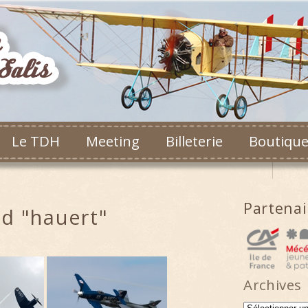
Le TDH
Meeting
Billeterie
Boutiqu
Partena
d "hauert"
Archives
Archives