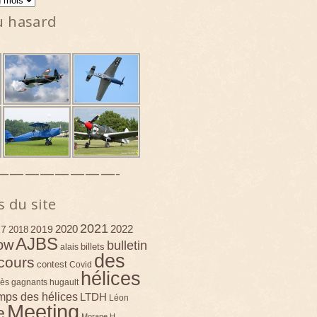
u hasard
————————-
s du site
2021
2020
2022
17
2019
2018
AJBS
ow
bulletin
billets
alais
des
cours
contest
Covid
hélices
ès
gagnants
hugault
emps des hélices
LTDH
Léon
Meeting
e
Morane H