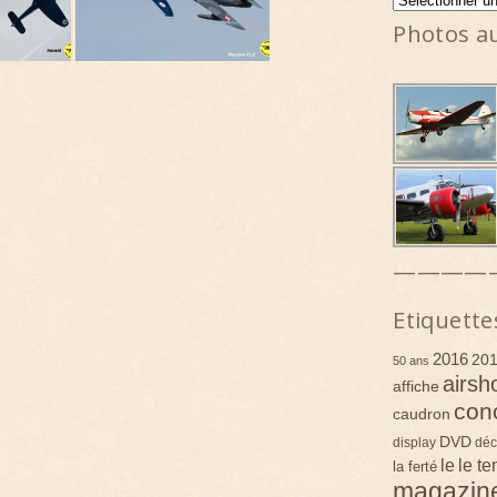
Photos a
————
Etiquette
2016
20
50 ans
airsh
affiche
con
caudron
DVD
display
déc
le
le t
la ferté
magazin