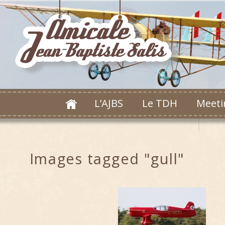
L’AJBS
Le TDH
Meeti
Images tagged "gull"