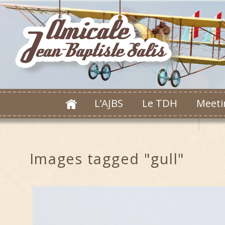
L’AJBS
Le TDH
Meeti
Images tagged "gull"