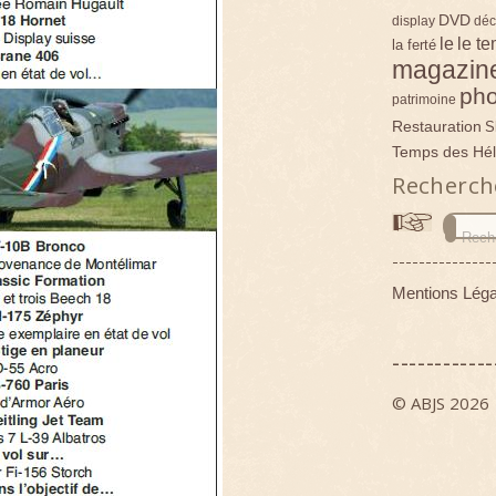
DVD
display
déc
le
le t
la ferté
magazin
pho
patrimoine
Restauration
S
Temps des Hél
Recherch
---------------
Mentions Léga
------------
© ABJS 2026