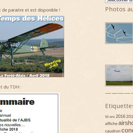
Photos a
de paraitre et est disponible !
t du TDH :
————
Etiquette
2016
20
50 ans
airsh
affiche
con
caudron