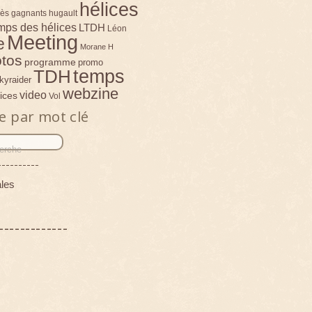
hélices
ès
gagnants
hugault
emps des hélices
LTDH
Léon
Meeting
e
Morane H
tos
programme
promo
temps
TDH
kyraider
webzine
video
ices
Vol
e par mot clé
----------
les
-------------