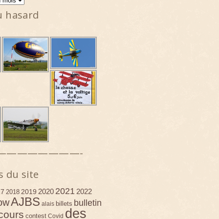
u hasard
————————-
s du site
2021
2020
2022
17
2019
2018
AJBS
ow
bulletin
billets
alais
des
cours
contest
Covid