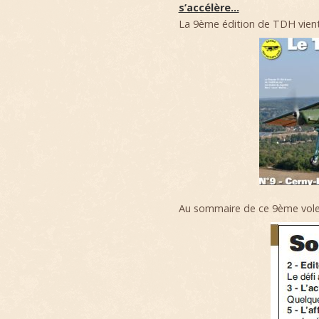
s’accélère…
La 9ème édition de TDH vient 
Au sommaire de ce 9ème vole