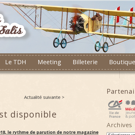
Le TDH
Meeting
Billeterie
Boutiqu
Partena
Actualité suivante >
st disponible
Archives
18, le rythme de parution de notre magazine
Archives