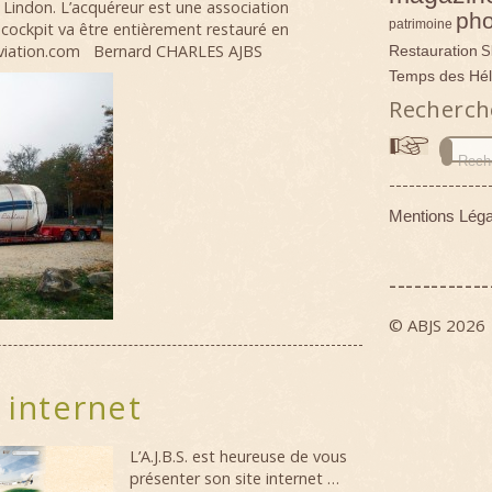
 Lindon.
L’acquéreur est une association
pho
patrimoine
cockpit va être entièrement restauré en
aviation.com Bernard CHARLES
AJBS
Restauration
S
Temps des Hél
Recherch
---------------
Mentions Léga
------------
© ABJS 2026
 internet
L’A.J.B.S. est heureuse de vous
présenter son site internet …