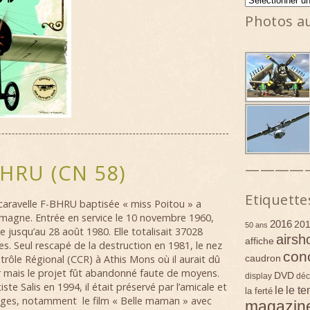
Photos a
————
BHRU (CN 58)
Etiquette
caravelle F-BHRU baptisée « miss Poitou » a
llemagne. Entrée en service le 10 novembre 1960,
2016
20
50 ans
e jusqu’au 28 août 1980. Elle totalisait 37028
airsh
affiche
s. Seul rescapé de la destruction en 1981, le nez
con
caudron
trôle Régional (CCR) à Athis Mons où il aurait dû
r
mais le projet fût abandonné faute de moyens.
DVD
display
déc
ste Salis en 1994, il était préservé par l’amicale et
le
le t
la ferté
ages, notamment le film « Belle maman » avec
magazin