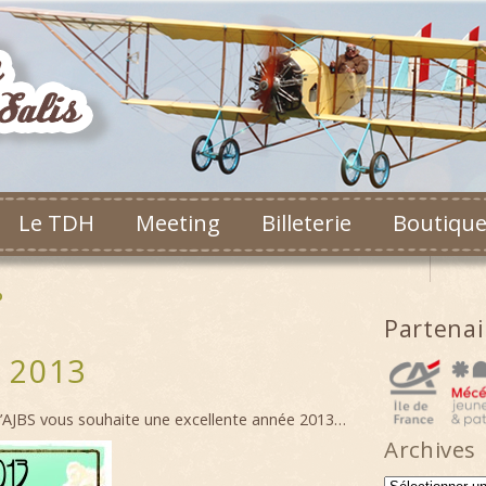
Le TDH
Meeting
Billeterie
Boutiqu
o
Partena
 2013
’AJBS vous souhaite une excellente année 2013…
Archives
Archives