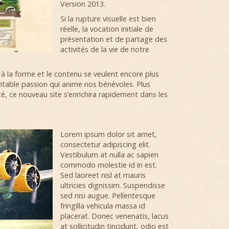
Version 2013.
Si la rupture visuelle est bien
réelle, la vocation initiale de
présentation et de partage des
activités de la vie de notre
 à la forme et le contenu se veulent encore plus
éritable passion qui anime nos bénévoles. Plus
té, ce nouveau site s’enrichira rapidement dans les
Lorem ipsum dolor sit amet,
consectetur adipiscing elit.
Vestibulum at nulla ac sapien
commodo molestie id in est.
Sed laoreet nisl at mauris
ultricies dignissim. Suspendisse
sed nisi augue. Pellentesque
fringilla vehicula massa id
placerat. Donec venenatis, lacus
at sollicitudin tincidunt, odio est