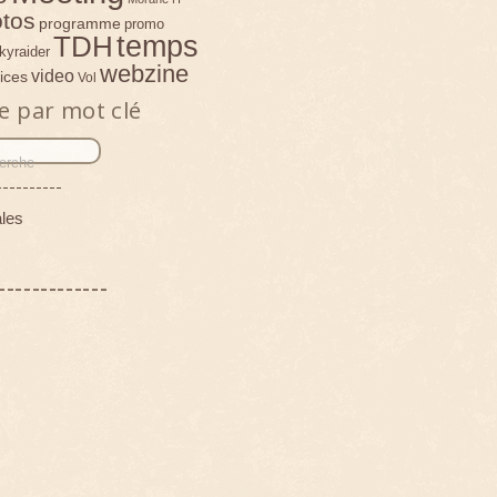
tos
programme
promo
temps
TDH
kyraider
webzine
video
ices
Vol
e par mot clé
----------
les
-------------