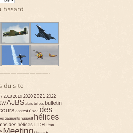
u hasard
————————-
s du site
2021
2020
2022
17
2019
2018
AJBS
ow
bulletin
billets
alais
des
cours
contest
Covid
hélices
ès
gagnants
hugault
emps des hélices
LTDH
Léon
Meeting
e
Morane H