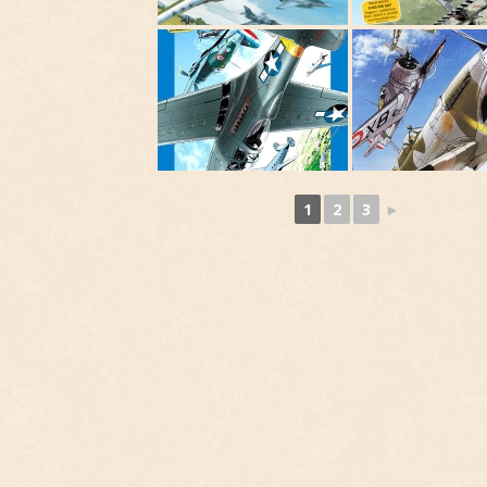
1
2
3
►