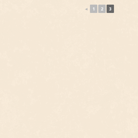
◄
1
2
3