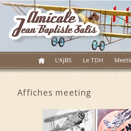
L’AJBS
Le TDH
Meeti
Affiches meeting