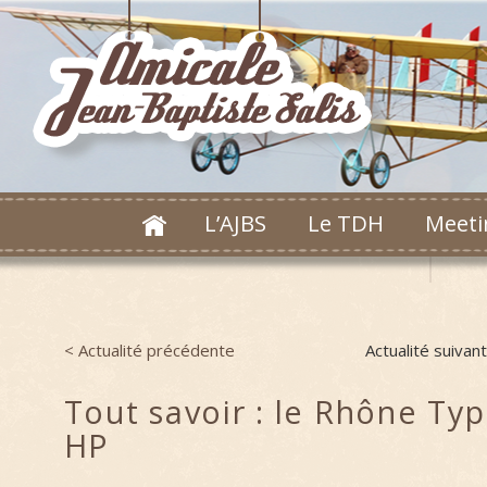
L’AJBS
Le TDH
Meeti
< Actualité précédente
Actualité suivan
Post navigation
Tout savoir : le Rhône Ty
HP