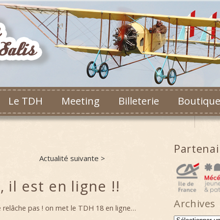
Le TDH
Meeting
Billeterie
Boutiqu
Partena
Actualité suivante >
 il est en ligne !!
Archives
ne relâche pas ! on met le TDH 18 en ligne…
Archives