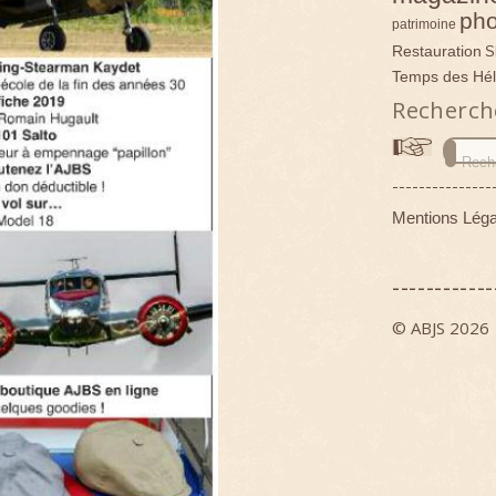
pho
patrimoine
Restauration
S
Temps des Hél
Recherch
---------------
Mentions Léga
------------
© ABJS 2026