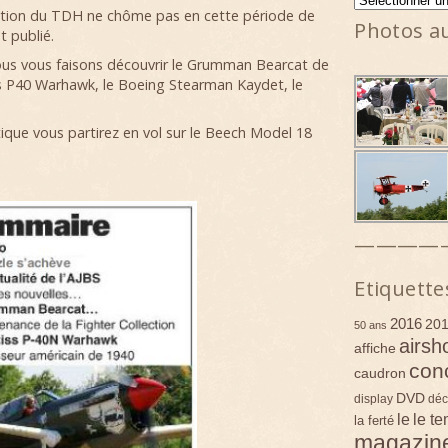
ction du TDH ne chôme pas en cette période de
Photos a
 publié.
nous vous faisons découvrir le Grumman Bearcat de
iss P40 Warhawk, le Boeing Stearman Kaydet, le
ique vous partirez en vol sur le Beech Model 18
————
Etiquette
2016
20
50 ans
airsh
affiche
con
caudron
DVD
display
déc
le
le t
la ferté
magazin