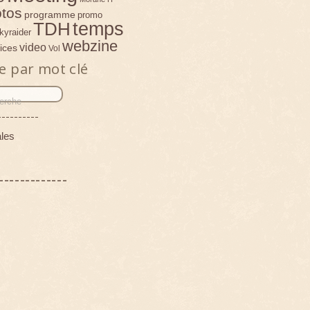
tos
programme
promo
temps
TDH
kyraider
webzine
video
ices
Vol
e par mot clé
----------
les
-------------