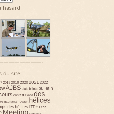
u hasard
————————-
s du site
2021
2020
2022
17
2019
2018
AJBS
ow
bulletin
billets
alais
des
cours
contest
Covid
hélices
ès
gagnants
hugault
emps des hélices
LTDH
Léon
Meeting
e
Morane H