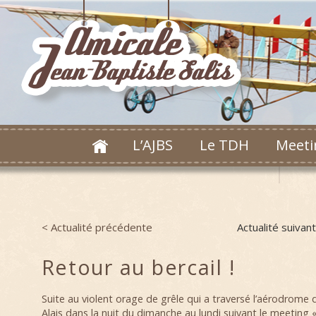
L’AJBS
Le TDH
Meeti
< Actualité précédente
Actualité suivan
Post navigation
Retour au bercail !
Suite au violent orage de grêle qui a traversé l’aérodrome 
Alais dans la nuit du dimanche au lundi suivant le meeting