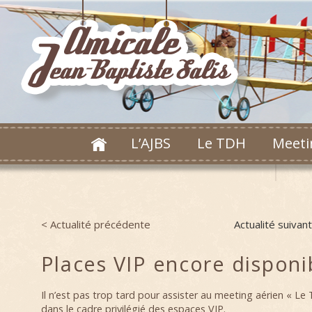
L’AJBS
Le TDH
Meeti
< Actualité précédente
Actualité suivan
Post navigation
Places VIP encore disponi
Il n’est pas trop tard pour assister au meeting aérien « L
dans le cadre privilégié des espaces VIP.