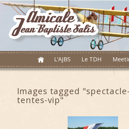
L’AJBS
Le TDH
Meeti
Images tagged "spectacle
tentes-vip"