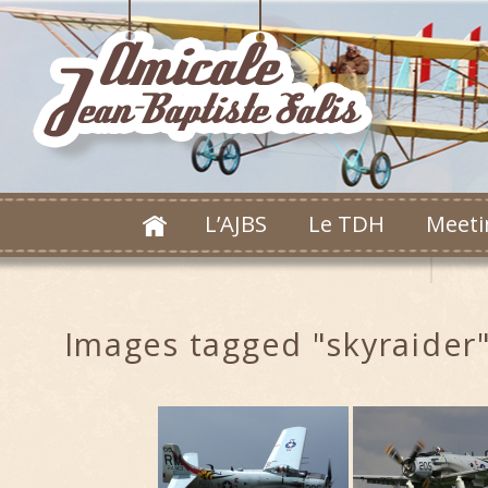
L’AJBS
Le TDH
Meeti
Images tagged "skyraider