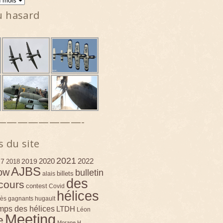
u hasard
————————-
s du site
2021
2020
2022
17
2019
2018
AJBS
ow
bulletin
billets
alais
des
cours
contest
Covid
hélices
ès
gagnants
hugault
emps des hélices
LTDH
Léon
Meeting
e
Morane H