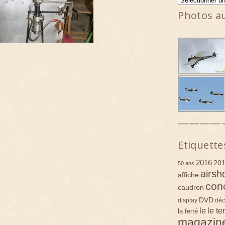
Photos a
————
Etiquette
2016
20
50 ans
airsh
affiche
con
caudron
DVD
display
déc
le
le t
la ferté
magazin