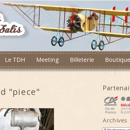
Le TDH
Meeting
Billeterie
Boutiqu
Partena
d "piece"
Archives
Archives