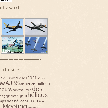
u hasard
————————-
s du site
2021
2020
2022
17
2019
2018
AJBS
ow
bulletin
billets
alais
des
cours
contest
Covid
hélices
ès
gagnants
hugault
emps des hélices
LTDH
Léon
Meeting
e
Morane H