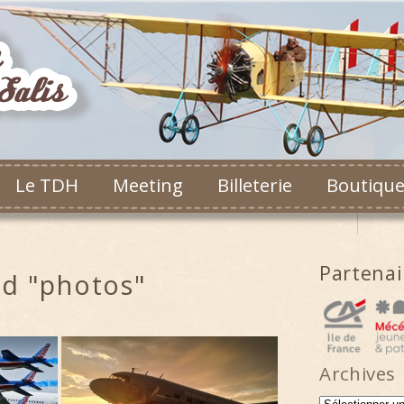
Le TDH
Meeting
Billeterie
Boutiqu
Partena
d "photos"
Archives
Archives