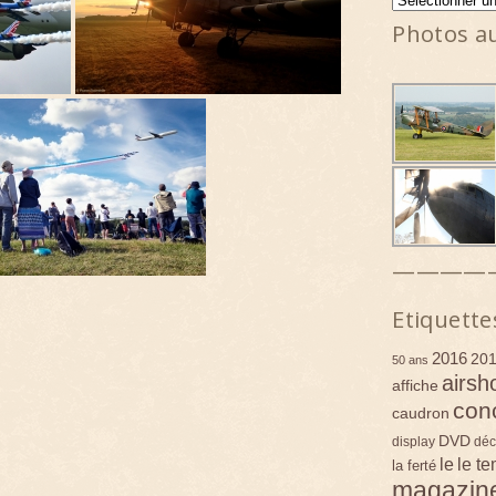
Photos a
————
Etiquette
2016
20
50 ans
airsh
affiche
con
caudron
DVD
display
déc
le
le t
la ferté
magazin