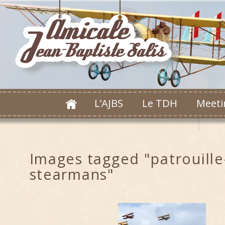
L’AJBS
Le TDH
Meeti
Images tagged "patrouille
stearmans"