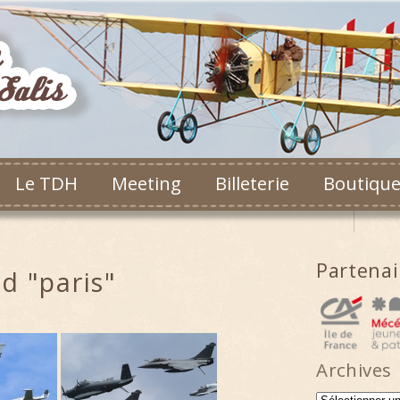
Le TDH
Meeting
Billeterie
Boutiqu
Partena
d "paris"
Archives
Archives