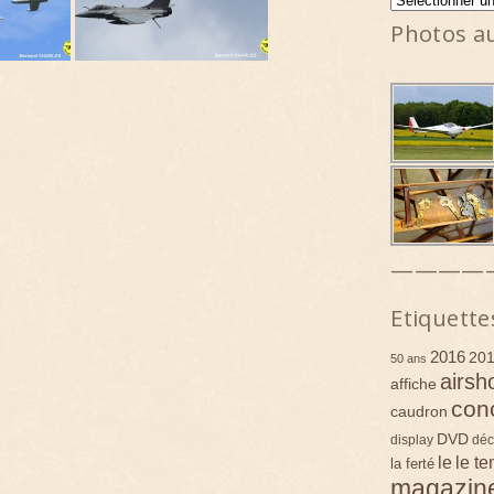
Photos a
————
Etiquette
2016
20
50 ans
airsh
affiche
con
caudron
DVD
display
déc
le
le t
la ferté
magazin