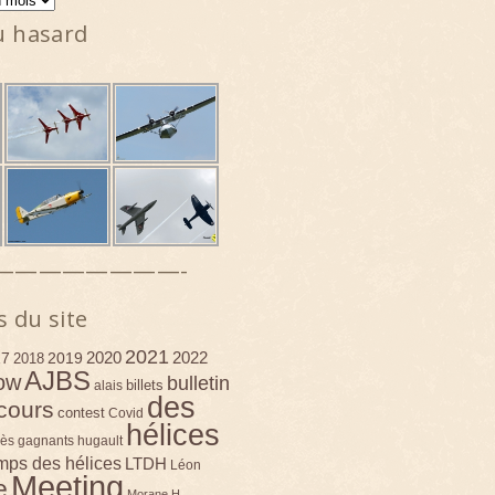
u hasard
————————-
s du site
2021
2020
2022
17
2019
2018
AJBS
ow
bulletin
billets
alais
des
cours
contest
Covid
hélices
ès
gagnants
hugault
emps des hélices
LTDH
Léon
Meeting
e
Morane H