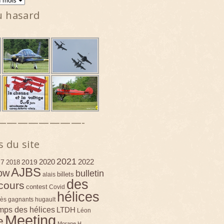
u hasard
————————-
s du site
2021
2020
2022
17
2019
2018
AJBS
ow
bulletin
billets
alais
des
cours
contest
Covid
hélices
ès
gagnants
hugault
emps des hélices
LTDH
Léon
Meeting
e
Morane H