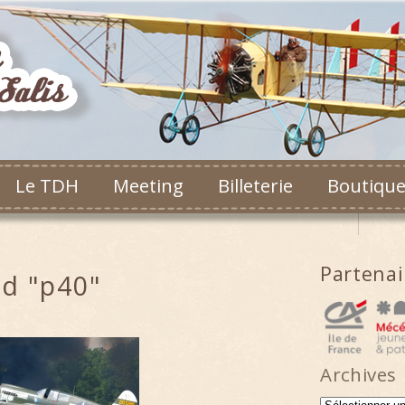
Le TDH
Meeting
Billeterie
Boutiqu
Partena
d "p40"
Archives
Archives