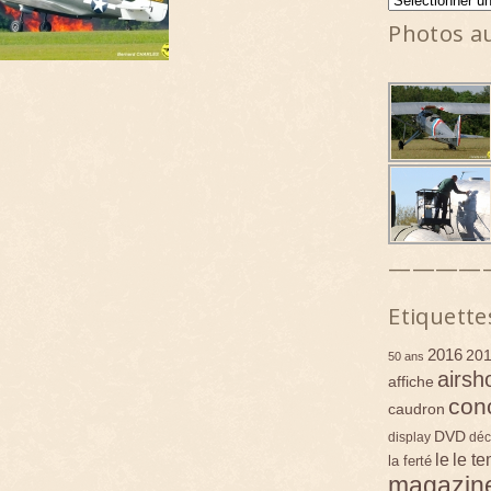
Photos a
————
Etiquette
2016
20
50 ans
airsh
affiche
con
caudron
DVD
display
déc
le
le t
la ferté
magazin