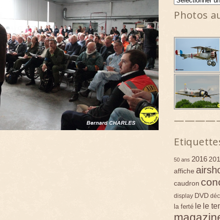
Photos a
————
Etiquette
2016
20
50 ans
airsh
affiche
con
caudron
DVD
display
déc
le
le t
la ferté
magazin