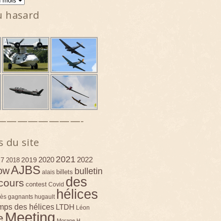
u hasard
————————-
s du site
2021
2020
2022
17
2019
2018
AJBS
ow
bulletin
billets
alais
des
cours
contest
Covid
hélices
ès
gagnants
hugault
emps des hélices
LTDH
Léon
Meeting
e
Morane H