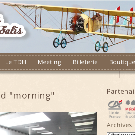
Le TDH
Meeting
Billeterie
Boutiqu
Partena
ed "morning"
Archives
Archives