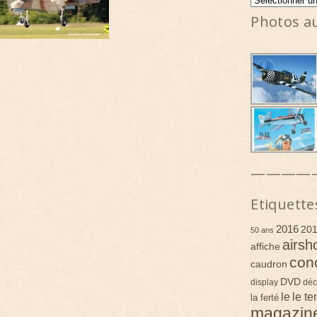
Photos a
————
Etiquette
2016
20
50 ans
airsh
affiche
con
caudron
DVD
display
déc
le
le t
la ferté
magazin