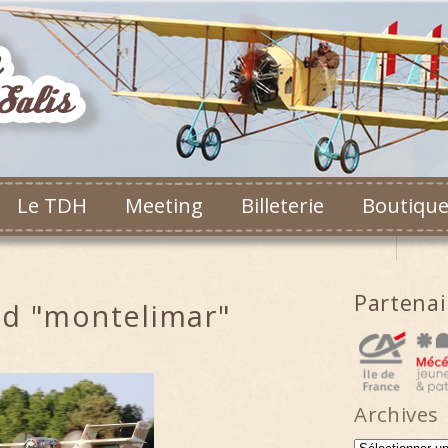
Le TDH
Meeting
Billeterie
Boutiqu
Partena
ed "montelimar"
Archives
Archives