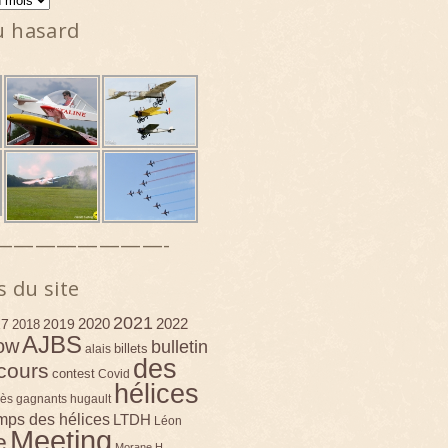
u hasard
————————-
s du site
2021
2020
2022
17
2019
2018
AJBS
ow
bulletin
billets
alais
des
cours
contest
Covid
hélices
ès
gagnants
hugault
emps des hélices
LTDH
Léon
Meeting
e
Morane H