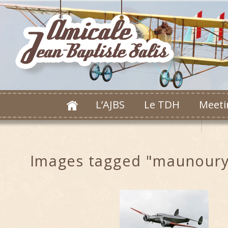
L’AJBS
Le TDH
Meeti
Images tagged "maunoury