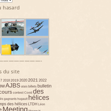
u hasard
————————-
s du site
2021
2020
2022
17
2019
2018
AJBS
ow
bulletin
billets
alais
des
cours
contest
Covid
hélices
ès
gagnants
hugault
emps des hélices
LTDH
Léon
Meeting
e
Morane H