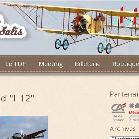
Le TDH
Meeting
Billeterie
Boutiqu
Partena
d "l-12"
Archives
Archives