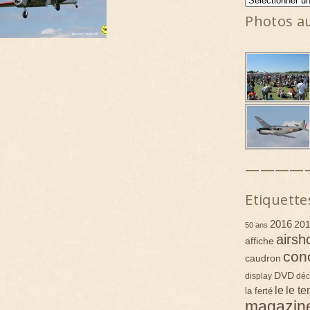
Photos a
————
Etiquette
2016
20
50 ans
airsh
affiche
con
caudron
DVD
display
déc
le
le t
la ferté
magazin