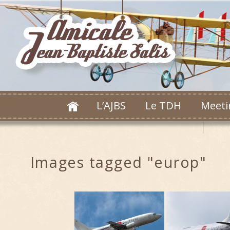
L’AJBS
Le TDH
Meeti
Images tagged "europ"