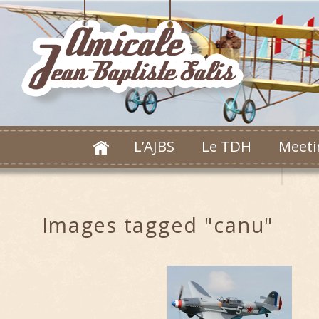
L’AJBS
Le TDH
Meeti
Images tagged "canu"