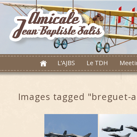
L’AJBS
Le TDH
Meeti
Images tagged "breguet-a