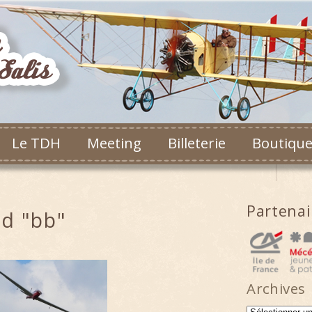
Le TDH
Meeting
Billeterie
Boutiqu
Partena
d "bb"
Archives
Archives