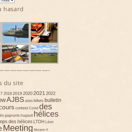
u hasard
————————-
s du site
2021
2020
2022
17
2019
2018
AJBS
ow
bulletin
billets
alais
des
cours
contest
Covid
hélices
ès
gagnants
hugault
emps des hélices
LTDH
Léon
Meeting
e
Morane H