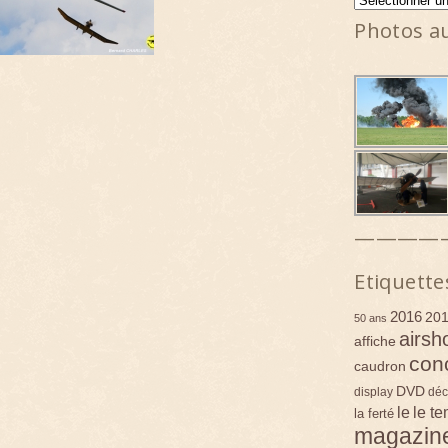
Photos a
————
Etiquette
2016
20
50 ans
airsh
affiche
con
caudron
DVD
display
déc
le
le t
la ferté
magazin