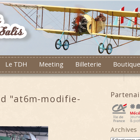
Le TDH
Meeting
Billeterie
Boutiqu
Partena
d "at6m-modifie-
Archives
Archives