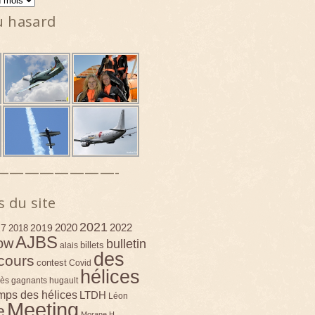
u hasard
————————-
s du site
2021
2020
2022
17
2019
2018
AJBS
ow
bulletin
billets
alais
des
cours
contest
Covid
hélices
ès
gagnants
hugault
emps des hélices
LTDH
Léon
Meeting
e
Morane H