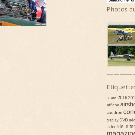
Photos a
————
Etiquette
2016
20
50 ans
airsh
affiche
con
caudron
DVD
display
déc
le
le t
la ferté
magazin