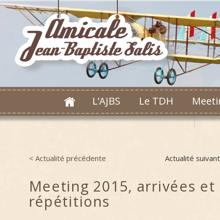
L’AJBS
Le TDH
Meeti
< Actualité précédente
Actualité suivan
Post navigation
Meeting 2015, arrivées et
répétitions