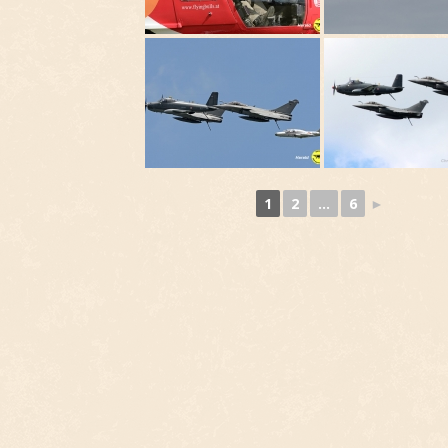
1
2
...
6
►