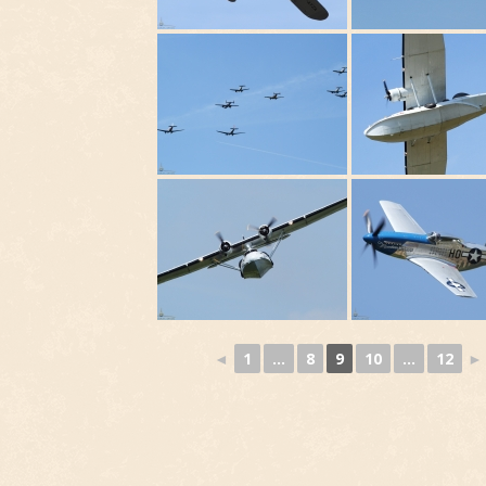
◄
1
...
8
9
10
...
12
►