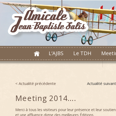
L’AJBS
Le TDH
Meeti
< Actualité précédente
Actualité suivan
Post navigation
Meeting 2014….
Merci à tous les visiteurs pour leur présence et leur soutie
et une affluence digne des meilleures Éditions.