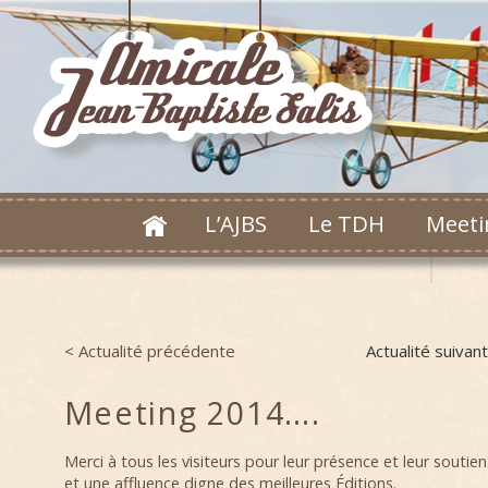
L’AJBS
Le TDH
Meeti
< Actualité précédente
Actualité suivan
Post navigation
Meeting 2014….
Merci à tous les visiteurs pour leur présence et leur soutie
et une affluence digne des meilleures Éditions.