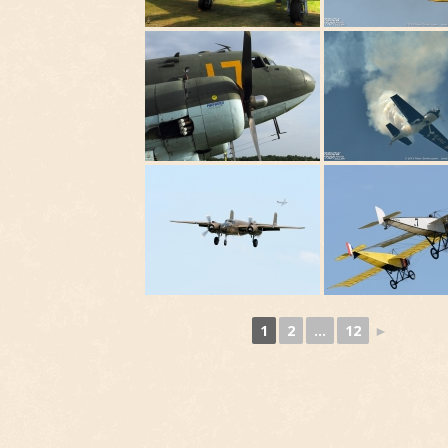
1
2
...
12
►