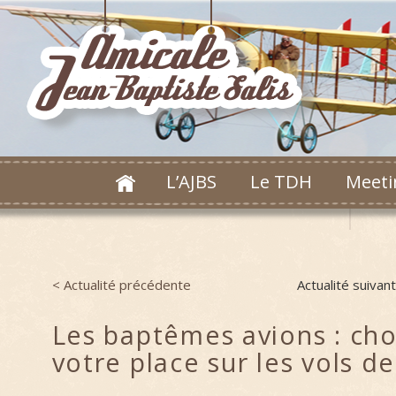
L’AJBS
Le TDH
Meeti
< Actualité précédente
Actualité suivan
Post navigation
Les baptêmes avions : cho
votre place sur les vols d