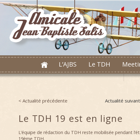
L’AJBS
Le TDH
Meeti
< Actualité précédente
Actualité suivan
Post navigation
Le TDH 19 est en ligne
L’équipe de rédaction du TDH reste mobilisée pendant l’ét
19ème TDH.