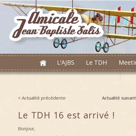
L’AJBS
Le TDH
Meeti
< Actualité précédente
Actualité suivan
Post navigation
Le TDH 16 est arrivé !
Bonjour,