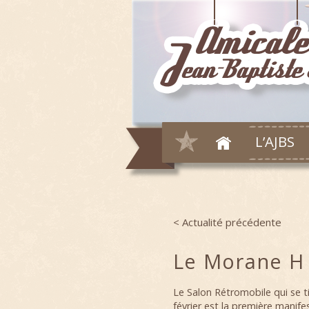
L’AJBS
< Actualité précédente
Post navigation
Le Morane H
Le Salon Rétromobile qui se ti
février est la première manif