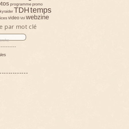
tos
programme
promo
temps
TDH
kyraider
webzine
video
ices
Vol
e par mot clé
----------
les
-------------