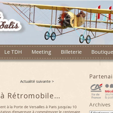
Le TDH
Meeting
Billeterie
Boutiqu
Partena
Actualité suivante >
 à Rétromobile…
Archives
ent à la Porte de Versailles à Paris jusqu’au 10
estation d’envergure à commémorer le centenaire
Archives