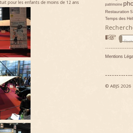
uit pour les enfants de moins de 12 ans
pho
patrimoine
Restauration
S
Temps des Hél
Recherch
---------------
Mentions Léga
------------
© ABJS 2026