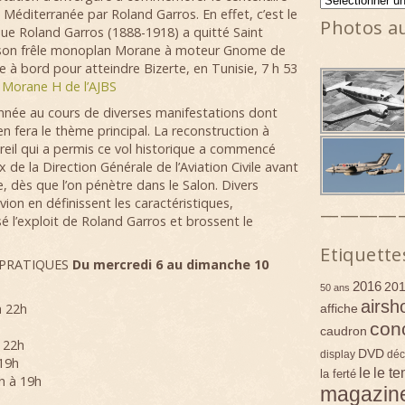
 Méditerranée par Roland Garros. En effet, c’est le
Photos a
ue Roland Garros (1888-1918) a quitté Saint
on frêle monoplan Morane à moteur Gnome de
ce à bord pour atteindre Bizerte, en Tunisie, 7 h 53
e Morane H de l’AJBS
’année au cours de diverses manifestations dont
 fera le thème principal. La reconstruction à
pareil qui a permis ce vol historique a commencé
 de la Direction Générale de l’Aviation Civile avant
e, dès que l’on pénètre dans le Salon. Divers
ion en définissent les caractéristiques,
————
é l’exploit de Roland Garros et brossent le
Etiquette
 PRATIQUES
Du mercredi 6 au dimanche 10
2016
20
50 ans
airsh
à 22h
affiche
con
h
caudron
à 22h
DVD
display
déc
 19h
le
le t
la ferté
h à 19h
magazin