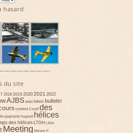
u hasard
————————-
s du site
2021
2020
2022
17
2019
2018
AJBS
ow
bulletin
billets
alais
des
cours
contest
Covid
hélices
ès
gagnants
hugault
emps des hélices
LTDH
Léon
Meeting
e
Morane H