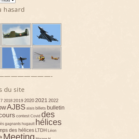
u hasard
————————-
s du site
2021
2020
2022
17
2019
2018
AJBS
ow
bulletin
billets
alais
des
cours
contest
Covid
hélices
ès
gagnants
hugault
emps des hélices
LTDH
Léon
Meeting
e
Morane H