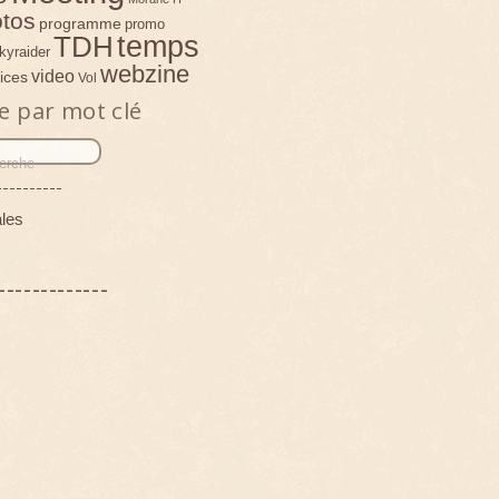
tos
programme
promo
temps
TDH
kyraider
webzine
video
ices
Vol
e par mot clé
----------
les
-------------