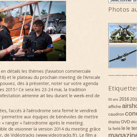
Photos a
en détails les thèmes (l’aviation commerciale
————
18) et le plateau du prochain meeting de l’Amicale
 pouvez, dès à présenter, noter sur votre agenda
Etiquette
 2015 ! Ce sera les 23-24 mai, la tradition
festation aérienne ait lieu durant le week-end de
2016
20
50 ans
airsh
affiche
s, l’accès à l’aérodrome sera fermé le vendredi
con
caudron
our permettre aux équipes de bénévoles de mettre
DVD
display
déc
de « ranger » l’aérodrome après le meeting.
le
le t
ible de visionner la version 2014 du meeting grâce
la ferté
magazin
r, de Vidéotracks (www.videotracks.fr). Le film a