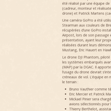
été réalisé par une équipe de
(cadreur, monteur et réalisate
drone) et Patrick Martens (ca
Une caméra GoPro a été utilis
Stearman aux couleurs de Bre
récupérées d’une GoPro instal
Airpost, lors de son passage 
présentation, ayant leur prop
réalisées durant leurs démon
Mustang, Eric Hauert en Haw
Le drone DJI Phantom, piloté 
les systèmes embarqués avant 
(MAP) par la DGAC. Il apporte 
l’usage du drone devrait s’inte
créneaux de vol. L’équipe en 
le terrain :
Bruno Vauthier comme tél
Eric Mercier et Patrick 
Mickael Pinier sera charg
avions sélectionnés pour l
Thierry Berthelot, assist