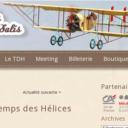
Le TDH
Meeting
Billeterie
Boutiqu
Partena
Actualité suivante >
temps des Hélices
Archives
Archives