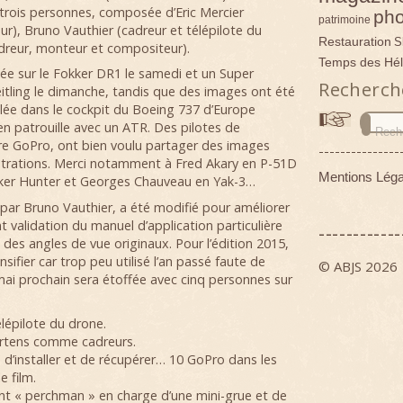
 trois personnes, composée d’Eric Mercier
pho
patrimoine
ur), Bruno Vauthier (cadreur et télépilote du
Restauration
S
dreur, monteur et compositeur).
Temps des Hél
ée sur le Fokker DR1 le samedi et un Super
Recherch
itling le dimanche, tandis que des images ont été
lée dans le cockpit du Boeing 737 d’Europe
en patrouille avec un ATR. Des pilotes de
re GoPro, ont bien voulu partager des images
---------------
strations. Merci notamment à Fred Akary en P-51D
Mentions Léga
ker Hunter et Georges Chauveau en Yak-3…
par Bruno Vauthier, a été modifié pour améliorer
validation du manuel d’application particulière
------------
des angles de vue originaux. Pour l’édition 2015,
nsifier car trop peu utilisé l’an passé faute de
© ABJS 2026
mai prochain sera étoffée avec cinq personnes sur
épilote du drone.
Martens comme cadreurs.
é d’installer et de récupérer… 10 GoPro dans les
e film.
ant « perchman » en charge d’une mini-grue et de