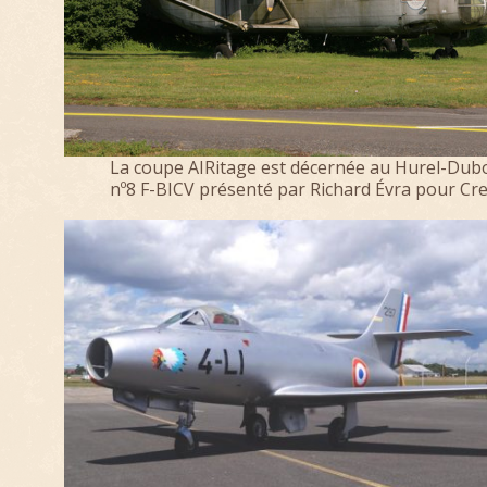
La coupe AIRitage est décernée au Hurel-Dub
nº8 F-BICV présenté par Richard Évra pour Crei