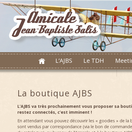
L’AJBS
Le TDH
Meeti
La boutique AJBS
L’AJBS va très prochainement vous proposer sa bouti
restez connectés, c’est imminent !
En attendant vous pouvez découvrir les « goodies » de la 
sont vendus par correspondance (via le bon de commande d