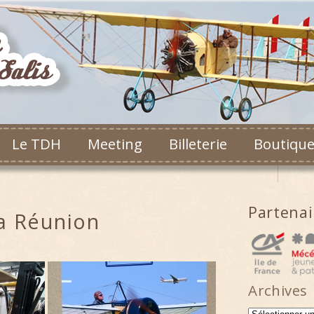
Le TDH
Meeting
Billeterie
Boutiqu
Partena
a Réunion
Archives
Archives