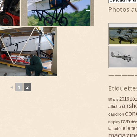
Photos a
————
Etiquette
◄
1
2
2016
20
50 ans
airsh
affiche
con
caudron
DVD
display
déc
le
le t
la ferté
magazin