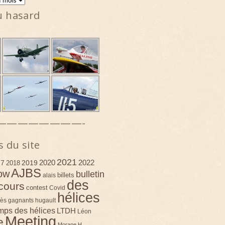
u hasard
————————-
s du site
2021
2020
2022
17
2019
2018
AJBS
ow
bulletin
billets
alais
des
cours
contest
Covid
hélices
ès
gagnants
hugault
emps des hélices
LTDH
Léon
Meeting
e
Morane H