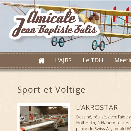
L’AJBS
Le TDH
Meeti
Sport et Voltige
L’AKROSTAR
Dessiné, réalisé, avec l’aide 
Holf Hirth, à Nabern teck et 
pilote de Swiss Air, arnold W