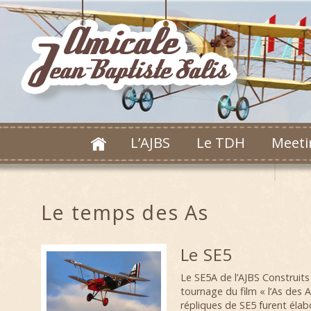
L’AJBS
Le TDH
Meeti
Le temps des As
Le SE5
Le SE5A de l’AJBS Construits
tournage du film « l’As des A
répliques de SE5 furent élab