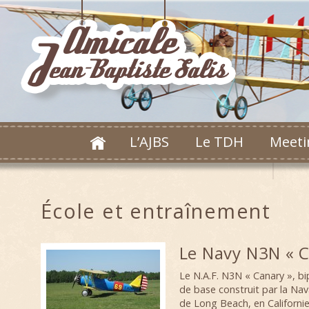
L’AJBS
Le TDH
Meeti
École et entraînement
Le Navy N3N « C
Le N.A.F. N3N « Canary », bi
de base construit par la Nava
de Long Beach, en Californie