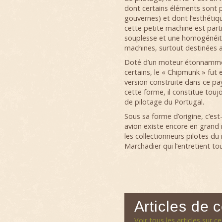
dont certains éléments sont po
gouvernes) et dont l’esthétiq
cette petite machine est parti
souplesse et une homogénéit
machines, surtout destinées au
Doté d’un moteur étonnamment
certains, le « Chipmunk » fut 
version construite dans ce p
cette forme, il constitue toujo
de pilotage du Portugal.
Sous sa forme d’origine, c’est
avion existe encore en grand
les collectionneurs pilotes du
Marchadier qui l’entretient to
Articles de 
Voir tous les articles sur c