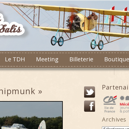
Le TDH
Meeting
Billeterie
Boutiqu
Partena
Chipmunk »
Archives
Archives