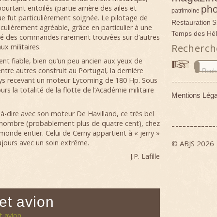
pho
urtant entoilés (partie arrière des ailes et
patrimoine
ue fut particulièrement soignée. Le pilotage de
Restauration
S
culièrement agréable, grâce en particulier à une
Temps des Hél
é des commandes rarement trouvées sur d’autres
Recherch
x militaires.
 fiable, bien qu’un peu ancien aux yeux de
entre autres construit au Portugal, la dernière
ays recevant un moteur Lycoming de 180 Hp. Sous
---------------
urs la totalité de la flotte de l’Académie militaire
Mentions Léga
-à-dire avec son moteur De Havilland, ce très bel
------------
 nombre (probablement plus de quatre cent), chez
 monde entier. Celui de Cerny appartient à « jerry »
ujours avec un soin extrême.
© ABJS 2026
J.P. Lafille
cet avion
et avion