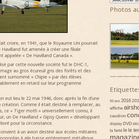
Photos a
ait croire, en 1941, que le Royaume Uni pourrait
 Havilland fut amenée à créer une filiale
nt appelée « De Havilland Canada ».
isé par cette nouvelle société fut le DHC-1,
ge au gros écureuil gris des forêts et des
————
ment surnommé « Chipie » par des élèves
bablement en retard sur leur programme
Etiquette
on eut lieu le 22 mai 1946, donc après la fin d’une
2016
20
50 ans
a création. Comme il était destiné à remplacer, au
airsh
affiche
, ce « Tiger moth » universellement connu, il
con
caudron
r, un De Havilland « Gipsy Queen » développant
oré pour la circonstance.
DVD
display
déc
le
le t
la ferté
nvient à un avion destiné aux écoles militaires
magazin
monoplan à aile basse entièrement métallique,