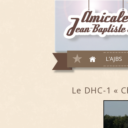
L’AJBS
Le DHC-1 « 