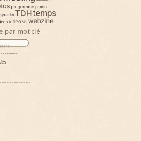
tos
programme
promo
temps
TDH
kyraider
webzine
video
ices
Vol
e par mot clé
----------
les
-------------