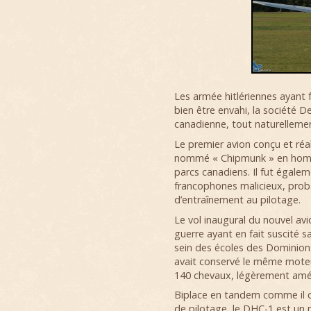
Les armée hitlériennes ayant f
bien être envahi, la société De
canadienne, tout naturelleme
Le premier avion conçu et réal
nommé « Chipmunk » en homma
parcs canadiens. Il fut égale
francophones malicieux, pro
d’entraînement au pilotage.
Le vol inaugural du nouvel avi
guerre ayant en fait suscité s
sein des écoles des Dominions
avait conservé le même moteu
140 chevaux, légèrement améli
Biplace en tandem comme il co
de pilotage, le DHC-1 est un 