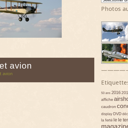
Photos a
cet avion
————
et avion
Etiquette
2016
20
50 ans
airsh
affiche
con
caudron
DVD
display
déc
le
le t
la ferté
magazin