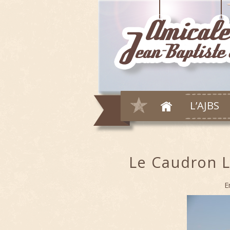
L’AJBS
Le Caudron L
E