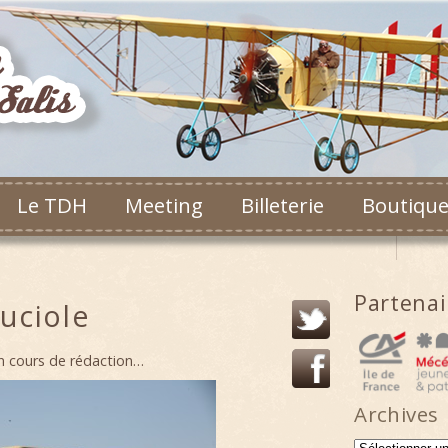
Le TDH
Meeting
Billeterie
Boutiqu
Partena
uciole
n cours de rédaction…
Archives
Archives