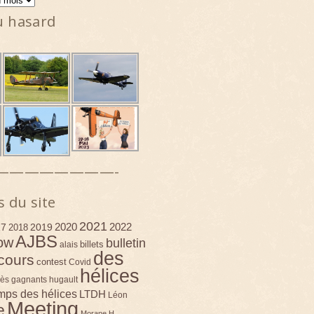
u hasard
————————-
s du site
2021
2020
2022
17
2019
2018
AJBS
ow
bulletin
billets
alais
des
cours
contest
Covid
hélices
ès
gagnants
hugault
emps des hélices
LTDH
Léon
Meeting
e
Morane H