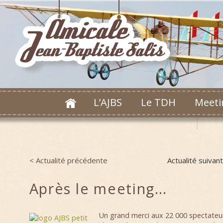
L’AJBS
Le TDH
Meeti
< Actualité précédente
Actualité suivan
Post navigation
Après le meeting…
Un grand merci aux 22 000 spectateur