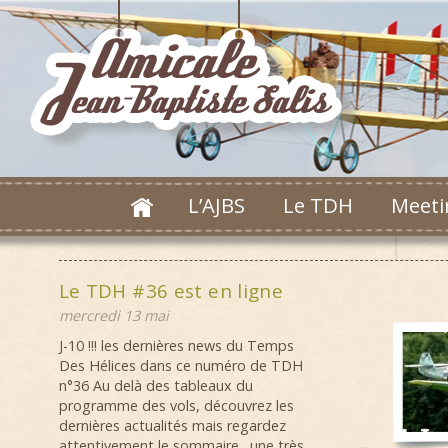
L’AJBS
Le TDH
Meeti
Le TDH #36 est en ligne
mercredi 13 mai
J-10 !!! les dernières news du Temps
Des Hélices dans ce numéro de TDH
n°36 Au delà des tableaux du
programme des vols, découvrez les
dernières actualités mais regardez
attentivement le sommaire…une très